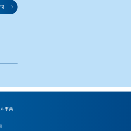
問
カル事業
問