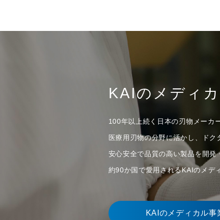
KAIのメディ
100年以上続く日本の刃物メーカ
医療用刃物の分野に活かし、ドク
安心安全で品質の高い製品を開発
約90か国で愛用されるKAIのメ
KAIのメディカル事