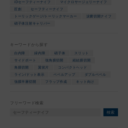
iDセーフティーナイフ
マイクロサージェリーナイフ
匠創
セーフティーナイフ
トーリックゲージ/トーリックマーカー
涙嚢切開ナイフ
硝子体注射キャリパー
キーワードから探す
白内障
緑内障
硝子体
スリット
サイドポート
強角膜切開
経結膜切開
角膜切開
翼状片
コンパクトヘッド
ライン/ドット表示
ベベルアップ
ダブルベベル
強膜半層切開
フラップ作成
キット向け
フリーワード検索
検索