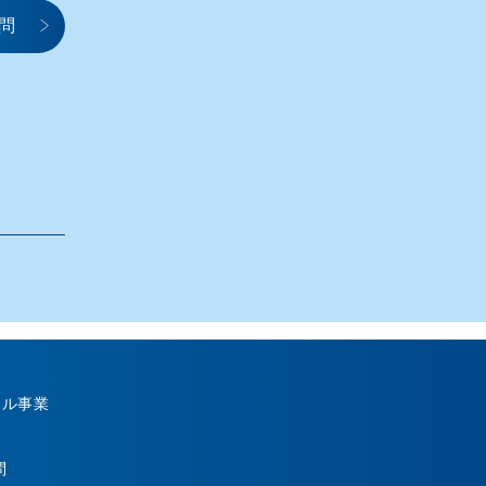
問
カル事業
問