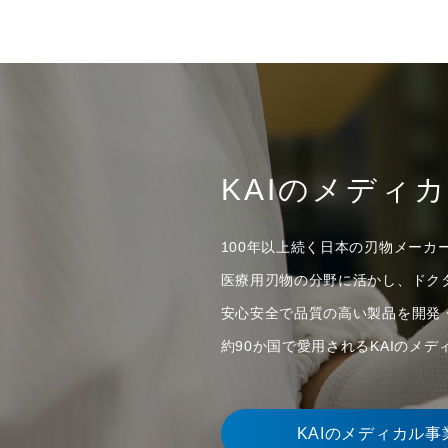
KAIのメディ
100年以上続く日本の刃物メーカ
医療用刃物の分野に活かし、ドク
安心安全で品質の高い製品を開発
約90か国で愛用されるKAIのメ
KAIのメディカル事