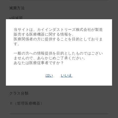
滅菌方法
γ線滅菌
当サイトは、カイインダストリーズ株式会社が製造
販売する医療機器に関する情報を、
滅菌有効期限
医療関係者の方に提供することを目的としておりま
す。
5年
一般の方への情報提供を目的としたものではござい
ませんので、あらかじめご了承ください。
あなたは医療従事者ですか？
使用方法
単回使用
はい
いいえ
クラス分類
Ⅱ（管理医療機器）