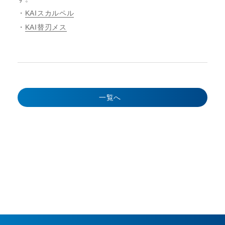
・
KAIスカルペル
・
KAI替刃メス
一覧へ